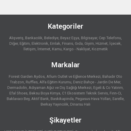
Kategoriler
Alışveriş
Bankacılık
Belediye
Beyaz Eşya
Bilgisayar
Cep Telefonu
Diğer
Eğitim
Elektronik
Emlak
Finans
Gıda
Giyim
Hizmet
İçecek
İletişim
İnternet
Kamu
Kargo - Nakliyat
Kozmetik
Markalar
Forest Garden Aydos
Afium Outlet ve Eğlence Merkezi
Bahadır Oto
Trabzon
Ruffles
Alfa Eğitim Kurumu
Deniz Bahçe - Jardin De Mer
Dermadolin
Adıyaman Ağız ve Diş Sağlığı Merkezi
Egeli & Co Yatırım
Efal Shoes
Beksu Boya Kimya
C1 Ekosistem Teknik Servis
Fırın-Ci
Baklavacı Bey
Aktif Bank
Baskikapinda
Pegasus Hava Yolları
Sarelle
Berkay Yayıncılık
Dinarsu Halı
Şikayetler