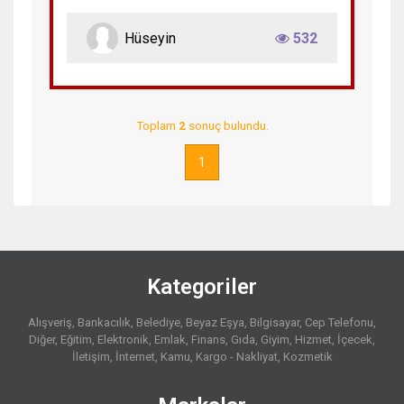
Hüseyin
532
Toplam
2
sonuç bulundu.
1
Kategoriler
Alışveriş
Bankacılık
Belediye
Beyaz Eşya
Bilgisayar
Cep Telefonu
Diğer
Eğitim
Elektronik
Emlak
Finans
Gıda
Giyim
Hizmet
İçecek
İletişim
İnternet
Kamu
Kargo - Nakliyat
Kozmetik