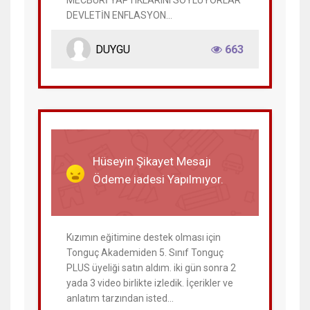
MECBURİ YAPTIKLARINI SÖYLÜYORLAR
DEVLETİN ENFLASYON...
DUYGU
663
20 Aralık 2023
Hüseyin Şikayet Mesajı
Ödeme iadesi Yapılmıyor.
Kızımın eğitimine destek olması için
Tonguç Akademiden 5. Sınıf Tonguç
PLUS üyeliği satın aldım. iki gün sonra 2
yada 3 video birlikte izledik. İçerikler ve
anlatım tarzından isted...