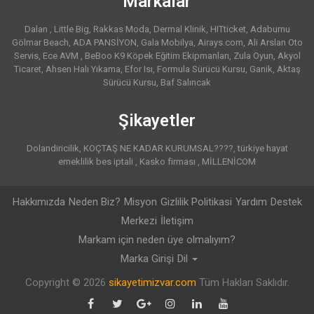
Markalar
Dalan
Little Big
Rakkas Moda
Dermal Klinik
HITticket
Adaburnu
Gölmar Beach
ADA PANSİYON
Gala Mobilya
Airays.com
Ali Arslan Oto
Servis
Ece AVM
BeBoo K9 Köpek Eğitim Ekipmanları
Zula Oyun
Akyol
Ticaret
Ahsen Halı Yıkama
Efor Isı
Formula Sürücü Kursu
Ganik
Aktaş
Sürücü Kursu
Baf Salıncak
Şikayetler
Dolandiricilik
KOÇTAŞ NE KADAR KURUMSAL????
türkiye hayat
emeklilik bes iptali
Kasko firması
MİLLENİCOM
Hakkımızda
Neden Biz?
Misyon
Gizlilik Politikasi
Yardım
Destek
Merkezi
İletişim
Markam için neden üye olmalıyım?
Marka Girişi
Dil
Copyright © 2026
sikayetimizvar.com
Tüm Hakları Saklıdır.