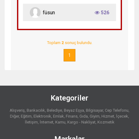
füsun
526
Toplam
2
sonuç bulundu.
1
Kategoriler
Alışveriş
Bankacılık
Belediye
Beyaz Eşya
Bilgisayar
Cep Telefonu
Diğer
Eğitim
Elektronik
Emlak
Finans
Gıda
Giyim
Hizmet
İçecek
İletişim
İnternet
Kamu
Kargo - Nakliyat
Kozmetik