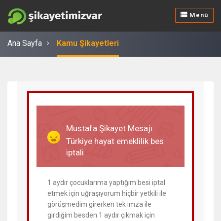
Menü
Ana Sayfa
Kamu Şikayetleri
22 Şubat 2024
Mustafa Şikayet Mesajı
Türkiye hayat emeklilik bes
iptali
1 aydır çocuklarıma yaptığım besi iptal
etmek için uğraşıyorum hiçbir yetkili ile
görüşmedim girerken tek imza ile
girdiğim besden 1 aydır çıkmak için