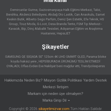
Markalar
Demircanlar Gurme
Gaziosmanpaşa Halk Eğitimi Merkezi
Tabii
Bershka
Akdeniz Belediyesi
Akdağ Oto Lastik
Can Anaokulu
Samet
Keskin Butik
Alberto Sego Parfüm
Deniz Şen Estetik
Efe Teknik
HS
Group
Touz Moda
G-Loot
Desa Branda Tente
FSM Tıp Merkezi -
Kavacık
Bip
Dinç Alabalık Tesisleri
Adıyaman Eğitim ve Araştırma
Hastanesi
HepsiJET
Şikayetler
SAMSUNG QE 50Q60A 50" 125cm 4K UHD SMART QLED
Parama bloke
koydu haksız yere
HEPSİBURADA ÜRÜNÜMÜ TESLİM ETMEDİ
OYALADI
Oflas Evden Eve Nakliyat beni mağdur etti
Trendyolexperss
Hakkımızda
Neden Biz?
Misyon
Gizlilik Politikasi
Yardım
Destek
Merkezi
İletişim
Markam için neden üye olmalıyım?
Marka Girişi
Dil
Copyright © 2026
sikayetimizvar.com
Tüm Hakları Saklıdır.