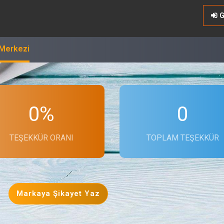
G
 Merkezi
0%
0
TEŞEKKÜR ORANI
TOPLAM TEŞEKKÜR
Markaya Şikayet Yaz