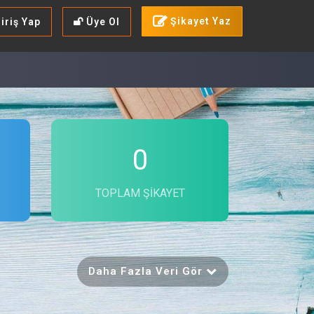
Şikayet Yaz
iriş Yap
Üye Ol
0
TOPLAM ŞIKAYET
Daha Fazla Veri Gör