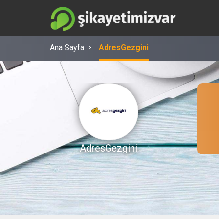
Ana Sayfa
AdresGezgini
AdresGezgini