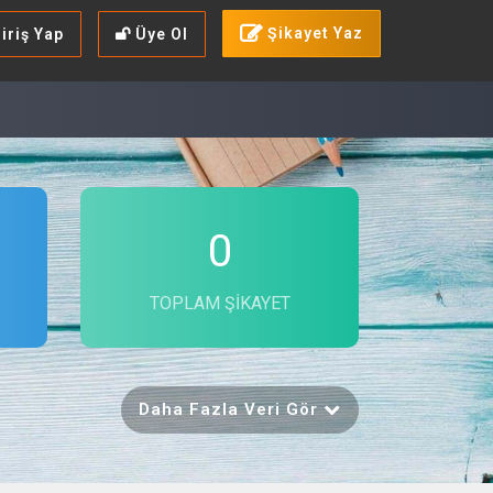
Şikayet Yaz
iriş Yap
Üye Ol
0
TOPLAM ŞIKAYET
Daha Fazla Veri Gör