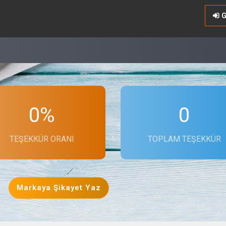
G
0%
0
TEŞEKKÜR ORANI
TOPLAM TEŞEKKÜR
Markaya Şikayet Yaz