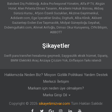
Batıdent Diş Polikliniği
Adira Profesyonel Yönetim
Alfa IP TV
Akgün
Hotel
Alen Pırlanta Elmas Tasarım
Akademi Hukuk Bürosu
Akbaş
Sürücü Kursu
Afyon Özenli Sucukları
Akzirve Gayrimenkul
Adidastr.com
Ege İçecekler Grubu
Digiturk
Alba Klinik
Akkent
Gaziantep Evden Eve Taşımacılık
Midyat Güneydoğu Seyahat
Didemgultakti.com
Ahmet Arifoğlu
Dimso Okur Kuruyemiş
CYN Bilişim
ABBOTT
Şikayetler
Swift para transferi hesabıma geçmedi
Saygısızlık eksik hizmet
Sipariş
BMW Elektrikli Araç Arızaya Çözüm Yok
Enflasyon farkı istendi
Hakkımızda
Neden Biz?
Misyon
Gizlilik Politikasi
Yardım
Destek
Merkezi
İletişim
Markam için neden üye olmalıyım?
Marka Girişi
Dil
Copyright © 2026
sikayetimizvar.com
Tüm Hakları Saklıdır.