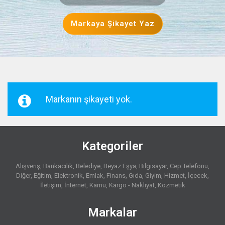
Markaya Şikayet Yaz
Markanın şikayeti yok.
Kategoriler
Alışveriş
Bankacılık
Belediye
Beyaz Eşya
Bilgisayar
Cep Telefonu
Diğer
Eğitim
Elektronik
Emlak
Finans
Gıda
Giyim
Hizmet
İçecek
İletişim
İnternet
Kamu
Kargo - Nakliyat
Kozmetik
Markalar