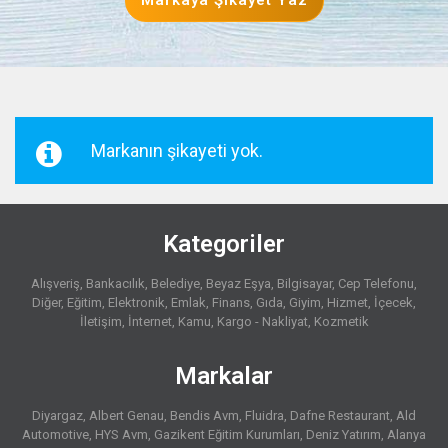
Markaya Şikayet Yaz
Markanın şikayeti yok.
Kategoriler
Alışveriş
Bankacılık
Belediye
Beyaz Eşya
Bilgisayar
Cep Telefonu
Diğer
Eğitim
Elektronik
Emlak
Finans
Gıda
Giyim
Hizmet
İçecek
İletişim
İnternet
Kamu
Kargo - Nakliyat
Kozmetik
Markalar
Diyargaz
Albert Genau
Bendis Avm
Fluidra
Dafne Restaurant
Ald
Automotive
HYS Avm
Gazikent Eğitim Kurumları
Deniz Yatırım
Alanya