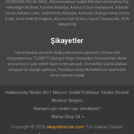
VETERİNER POLİKLİNİĞİ
Afyonkarahisar Sağlık Bilimleri Üniversitesi Diş
Hekimliği Fakültesi
Fermina Mobilya
Adana İl Sınırı Restaurant
Adanalı
İsmail Gültekin Usta
CaddeYıldız Mobilya
Adrasan Changa Hotel
Denta
Köşk
Dicle Elektrik Dağıtım
Akarsu Halı Yıkama
Favori Taşımacılık
ADA
PANSİYON
Şikayetler
Hepsi burada güvenilir değil.para iadesi yapmıyor
EnPara Kart
Kopyalanması
TOZBİTTİ (Güngör Bilgin Günaydın) Firmasından alınan
arnica motor iade edildi fakat ücret yatmadı
Görseldeki ürünle alakası
olmayan bir çiçeğin gelmesi
Teşvikiye Saray Muhallebicisi tarafından
alınan hizmet bedeli
Hakkımızda
Neden Biz?
Misyon
Gizlilik Politikasi
Yardım
Destek
Merkezi
İletişim
Markam için neden üye olmalıyım?
Marka Girişi
Dil
Copyright © 2026
sikayetimizvar.com
Tüm Hakları Saklıdır.