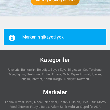
Markaya Şikayet Yaz
Markanın şikayeti yok.
Kategoriler
Alışveriş
Bankacılık
Belediye
Beyaz Eşya
Bilgisayar
Cep Telefonu
Diğer
Eğitim
Elektronik
Emlak
Finans
Gıda
Giyim
Hizmet
İçecek
İletişim
İnternet
Kamu
Kargo - Nakliyat
Kozmetik
Markalar
Adrina Termal Hotel
Alaca Belediyesi
Destek Dükkan
H&R Butik
Motto
Fried Chicken
Fitstyle Bursa
Adem Şanlı Mobilya
Depolife
ADA