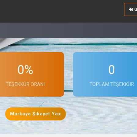
G
0%
0
TEŞEKKÜR ORANI
TOPLAM TEŞEKKÜR
Markaya Şikayet Yaz