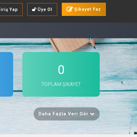
Şikayet Yaz
iriş Yap
Üye Ol
0
TOPLAM ŞIKAYET
Daha Fazla Veri Gör