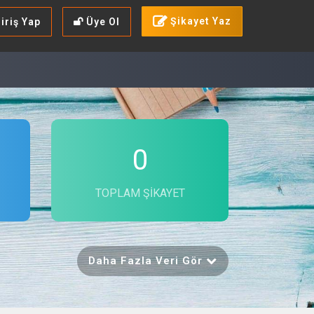
Şikayet Yaz
iriş Yap
Üye Ol
0
TOPLAM ŞIKAYET
Daha Fazla Veri Gör