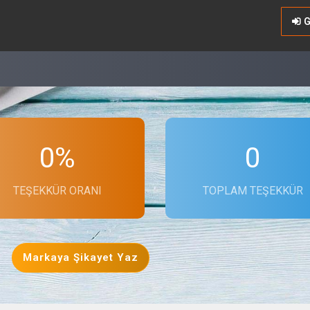
G
0%
0
TEŞEKKÜR ORANI
TOPLAM TEŞEKKÜR
Markaya Şikayet Yaz