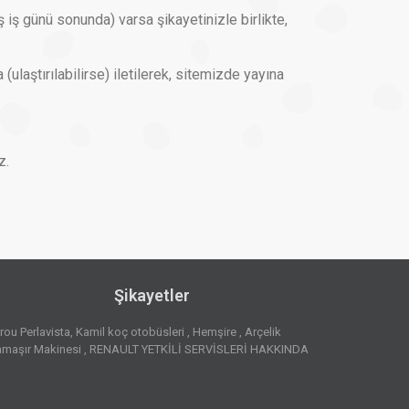
 iş günü sonunda) varsa şikayetinizle birlikte,
(ulaştırılabilirse) iletilerek, sitemizde yayına
z.
Şikayetler
rou Perlavista
Kamil koç otobüsleri
Hemşire
Arçelik
maşır Makinesi
RENAULT YETKİLİ SERVİSLERİ HAKKINDA