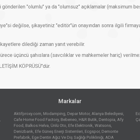
gili gönderilen "olumlu" ya da "olumsuz" açıklamalar (maksimum beş
e"si değilse, şikayetiniz "editör"ün onayından sonra ilgili firmaya 
kayetlere dilediği zaman yanıt verebilir.
 sürece üçüncü şahıslara (savcılıklar ve mahkemeler hariç) verilme
 İLETİŞİM KÖPRÜSÜ"dür.
Markalar
Aktifproxy.com
Modamping
Depar Motor
Alanya Belediyesi
Ec
Cafe Home Food Factory
Bebeneo
H&R Butik
Dentopia
Afy
Ça
Food
Balkos Helva
Ünlü Oto
Efe Elektronik
Watsons
Denizbank
Efe Güneş Enerji Sistemleri
Ecgspor
Demonte
Prefabrik
Ege Dentin Ağız Ve Diş Sağlığı Polikliniği
ADA