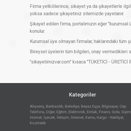
Firma yetkililerince, sikayet ya da şikayetlerle il
yoksa sadece şikayetiniz sitemizde yayınlanır.
Şikayet edilen firma, portalımızın eğer "kurumsal üy
konulur.
Kurumsal üye olmayan firmalar, haklarındaki tüm şi
Bireysel üyelerin tüm bilgileri, onay vermedikleri
"sikayetimizvar.com" kısaca "TÜKETİCİ - ÜRETİCİ
Kategoriler
Alışveriş
Bankacılık
Belediye
Beyaz Eşya
Bilgisayar
Cep
Telefonu
Diğer
Eğitim
Elektronik
Emlak
Finans
Gıda
Giyim
Hizmet
İçecek
İletişim
İnternet
Kamu
Kargo - Nakliyat
Kozmetik