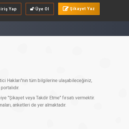
Şikayet Yaz
iriş Yap
Üye Ol
ci Hakları"nın tüm bilgilerine ulaşabileceğiniz,
portalıdır.
ye "Şikayet veya Takdir Etme" fırsatı vermektir.
maları, anketleri de yer almaktadır.